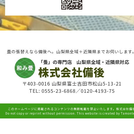
畳の張替えなら備後へ。山梨県全域＋近隣県までお伺いします
「畳」の専門店 山梨県全域・近隣県対応
株式会社備後
〒403-0016 山梨県富士吉田市松山5-13-21
TEL: 0555-23-6868／0120-4193-75
このホームページに掲載されるコンテンツの無断転載を禁止いたします。株式会社備
Do not copy or reprint without permission. This website is created by Tamont