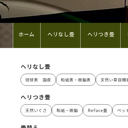
ホーム
ヘリなし畳
ヘリつき畳
ヘリなし畳
琉球表 国産
和紙表・樹脂表
天然い草目積
ヘリつき畳
天然いぐさ
和紙・樹脂
ReFace畳
ペッ
畳替え