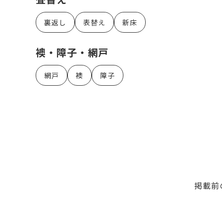
裏返し
表替え
新床
襖・障子・網戸
網戸
襖
障子
掲載前