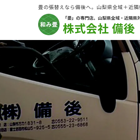
畳の張替えなら備後へ。山梨県全域＋近隣
「畳」の専門店。山梨県全域・近隣県
株式会社 備後