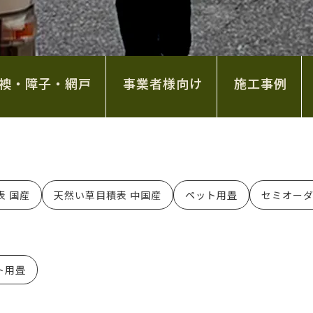
襖・障子・網戸
事業者様向け
施工事例
表 国産
天然い草目積表 中国産
ペット用畳
セミオー
ト用畳