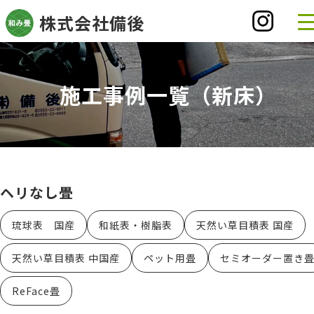
株式会社
備後
施工事例一覧
（新床）
ヘリなし畳
琉球表 国産
和紙表・樹脂表
天然い草目積表 国産
天然い草目積表 中国産
ペット用畳
セミオーダー置き
ReFace畳