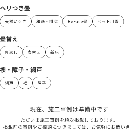
ヘリつき畳
天然いぐさ
和紙・樹脂
ReFace畳
ペット用畳
畳替え
裏返し
表替え
新床
襖・障子・網戸
網戸
襖
障子
現在、施工事例は準備中です
ただいま施工事例を順次掲載しております。
掲載前の事例やご相談につきましては、お気軽にお問い